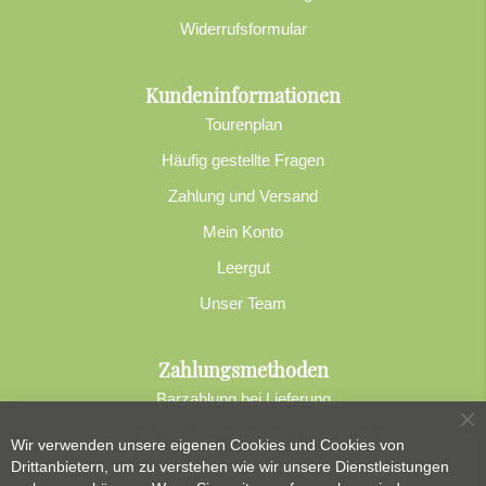
Widerrufsformular
Kundeninformationen
Tourenplan
Häufig gestellte Fragen
Zahlung und Versand
Mein Konto
Leergut
Unser Team
Zahlungsmethoden
Barzahlung bei Lieferung
Sc
Bequem per SEPA Lastschriftverfahren
Wir verwenden unsere eigenen Cookies und Cookies von
Drittanbietern, um zu verstehen wie wir unsere Dienstleistungen
Banküberweisung