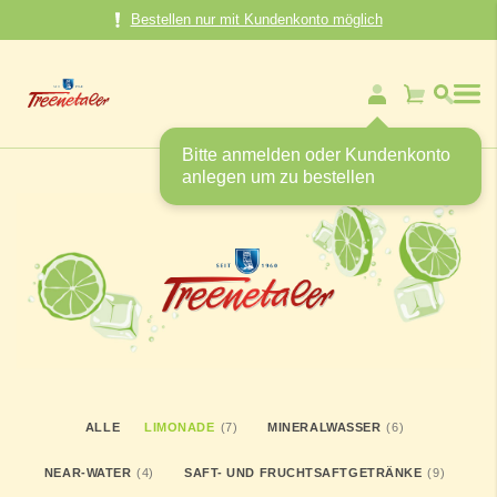
Direkt
Bestellen nur mit Kundenkonto möglich
zum
Inhalt
Mein Warenk
Bitte anmelden oder Kundenkonto
anlegen um zu bestellen
ARTIKEL
ARTIKEL
ALLE
LIMONADE
7
MINERALWASSER
6
ARTIKEL
ARTIKEL
NEAR-WATER
4
SAFT- UND FRUCHTSAFTGETRÄNKE
9