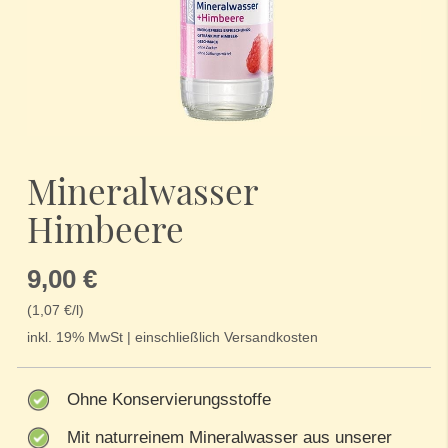
Zum
Anfang
Mineralwasser
der
Bildergalerie
Himbeere
springen
9,00 €
(1,07 €/l)
inkl. 19% MwSt | einschließlich Versandkosten
Ohne Konservierungsstoffe
Mit naturreinem Mineralwasser aus unserer