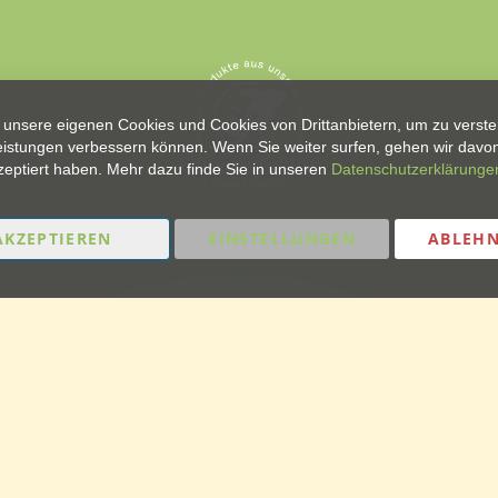
unsere eigenen Cookies und Cookies von Drittanbietern, um zu verste
eistungen verbessern können. Wenn Sie weiter surfen, gehen wir davon
zeptiert haben. Mehr dazu finde Sie in unseren
Datenschutzerklärunge
AKZEPTIEREN
EINSTELLUNGEN
ABLEH
Treenetaler Getränke GmbH & Co. KG