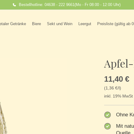
Bestellhotline: 04638 - 222 9661
(Mo - Fr 08:00 - 12:00 Uhr)
etaler Getränke
Biere
Sekt und Wein
Leergut
Preisliste (gültig ab 
Apfel
11,40 €
(1,36 €/l)
inkl. 19% MwSt 
Ohne Ko
Mit nat
Quelle.