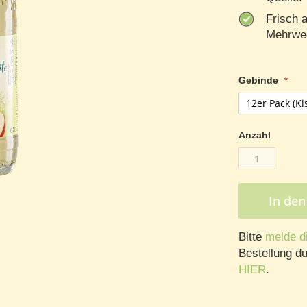
Frisch 
Mehrweg
Gebinde
Anzahl
In de
Bitte
melde d
Bestellung du
HIER
.