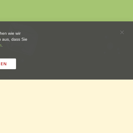
hen wie wir
Schli
 aus, dass Sie
n
.
NEN