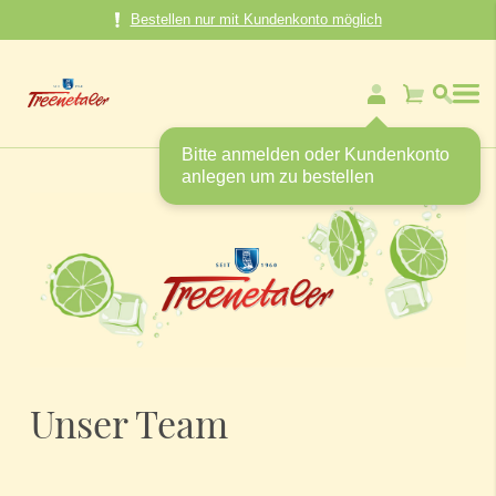
Direkt
Bestellen nur mit Kundenkonto möglich
zum
Inhalt
Mein Ware
Bitte anmelden oder Kundenkonto
anlegen um zu bestellen
Unser Team