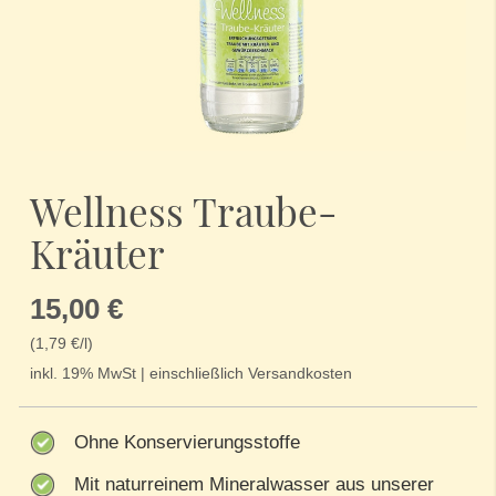
Zum
Anfang
Wellness Traube-
der
Bildergalerie
Kräuter
springen
15,00 €
(1,79 €/l)
inkl. 19% MwSt | einschließlich Versandkosten
Ohne Konservierungsstoffe
Mit naturreinem Mineralwasser aus unserer