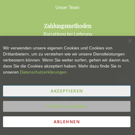
Unser Team
Zahlungsmethoden
Barzahlung bei Lieferung
Bequem per SEPA Lastschriftverfahren
Sc
Wir verwenden unsere eigenen Cookies und Cookies von
Banküberweisung
Drittanbietern, um zu verstehen wie wir unsere Dienstleistungen
verbessern können. Wenn Sie weiter surfen, gehen wir davon aus,
Sepa-Lastschrift-Formular
dass Sie die Cookies akzeptiert haben. Mehr dazu finde Sie in
unseren
Datenschutzerklärungen
.
AKZEPTIEREN
EINSTELLUNGEN
ABLEHNEN
Treenetaler Getränke GmbH & Co. KG