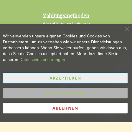
Zahlungsmethoden
Barzahlung bei Lieferung
Sc
Bequem per SEPA Lastschriftverfahren
Wir verwenden unsere eigenen Cookies und Cookies von
Drittanbietern, um zu verstehen wie wir unsere Dienstleistungen
Banküberweisung
verbessern können. Wenn Sie weiter surfen, gehen wir davon aus,
Sepa-Lastschrift-Formular
dass Sie die Cookies akzeptiert haben. Mehr dazu finde Sie in
unseren
Datenschutzerklärungen
.
AKZEPTIEREN
EINSTELLUNGEN
ABLEHNEN
Treenetaler Getränke GmbH & Co. KG