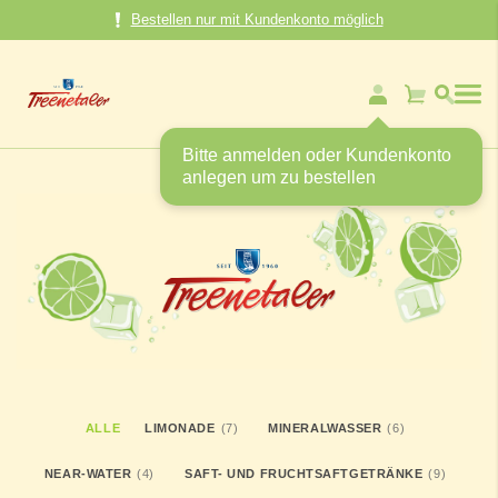
Direkt
Bestellen nur mit Kundenkonto möglich
zum
Inhalt
Mein Warenk
Bitte anmelden oder Kundenkonto
anlegen um zu bestellen
ARTIKEL
ARTIKEL
ALLE
LIMONADE
7
MINERALWASSER
6
ARTIKEL
ARTIKEL
NEAR-WATER
4
SAFT- UND FRUCHTSAFTGETRÄNKE
9