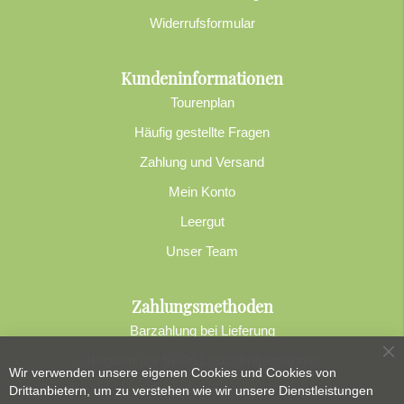
Widerrufsformular
Kundeninformationen
Tourenplan
Häufig gestellte Fragen
Zahlung und Versand
Mein Konto
Leergut
Unser Team
Zahlungsmethoden
Barzahlung bei Lieferung
Bequem per SEPA Lastschriftverfahren
Sc
Wir verwenden unsere eigenen Cookies und Cookies von
Banküberweisung
Drittanbietern, um zu verstehen wie wir unsere Dienstleistungen