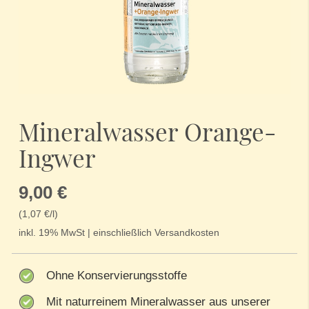
Zum
Anfang
Mineralwasser Orange-
der
Bildergalerie
Ingwer
springen
9,00 €
(1,07 €/l)
inkl. 19% MwSt | einschließlich Versandkosten
Ohne Konservierungsstoffe
Mit naturreinem Mineralwasser aus unserer