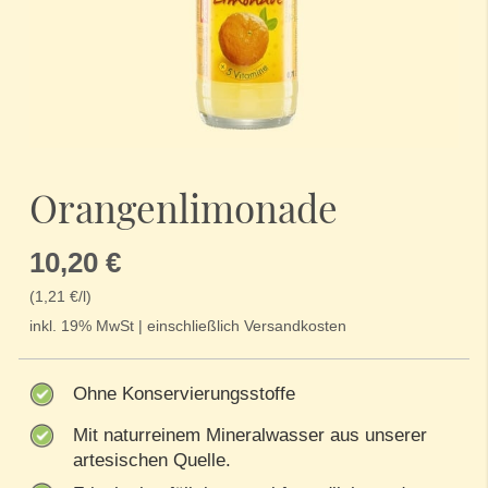
Zum
Anfang
Orangenlimonade
der
Bildergalerie
springen
10,20 €
(1,21 €/l)
inkl. 19% MwSt | einschließlich Versandkosten
Ohne Konservierungsstoffe
Mit naturreinem Mineralwasser aus unserer
artesischen Quelle.