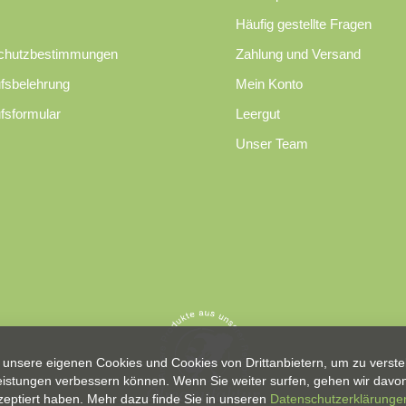
Häufig gestellte Fragen
chutzbestimmungen
Zahlung und Versand
fsbelehrung
Mein Konto
fsformular
Leergut
Unser Team
unsere eigenen Cookies und Cookies von Drittanbietern, um zu verste
eistungen verbessern können. Wenn Sie weiter surfen, gehen wir davon
zeptiert haben. Mehr dazu finde Sie in unseren
Datenschutzerklärunge