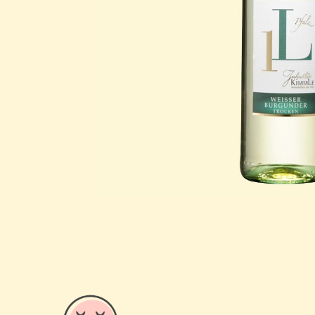
Zum
Anfang
der
Bildergalerie
springen