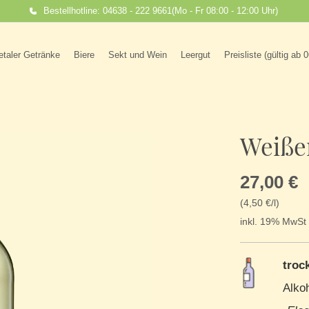
Bestellhotline: 04638 - 222 9661
(Mo - Fr 08:00 - 12:00 Uhr)
etaler Getränke
Biere
Sekt und Wein
Leergut
Preisliste (gültig ab 
Weiße
27,00 €
(4,50 €/l)
inkl. 19% MwSt 
troc
Alkoh