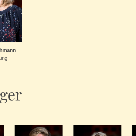
chmann
ung
ger