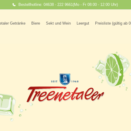
Bestellhotline: 04638 - 222 9661
(Mo - Fr 08:00 - 12:00 Uhr)
etaler Getränke
Biere
Sekt und Wein
Leergut
Preisliste (gültig ab 