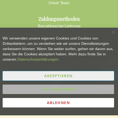
Unser Team
Zahlungsmethoden
Barzahlung bei Lieferung
Bequem per SEPA Lastschriftverfahren
Sc
Wir verwenden unsere eigenen Cookies und Cookies von
Banküberweisung
Drittanbietern, um zu verstehen wie wir unsere Dienstleistungen
verbessern können. Wenn Sie weiter surfen, gehen wir davon aus,
Sepa-Lastschrift-Formular
dass Sie die Cookies akzeptiert haben. Mehr dazu finde Sie in
unseren
Datenschutzerklärungen
.
AKZEPTIEREN
EINSTELLUNGEN
ABLEHNEN
Treenetaler Getränke GmbH & Co. KG