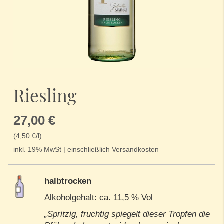
Zum
Anfang
Riesling
der
Bildergalerie
springen
27,00 €
(4,50 €/l)
inkl. 19% MwSt | einschließlich Versandkosten
halbtrocken
Alkoholgehalt: ca. 11,5 % Vol
„Spritzig, fruchtig spiegelt dieser Tropfen die