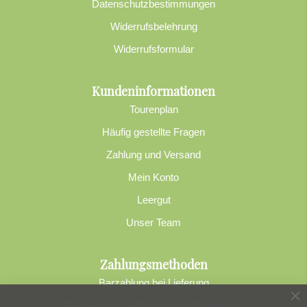
Datenschutzbestimmungen
Widerrufsbelehrung
Widerrufsformular
Kundeninformationen
Tourenplan
Häufig gestellte Fragen
Zahlung und Versand
Mein Konto
Leergut
Unser Team
Zahlungsmethoden
Barzahlung bei Lieferung
Sc
Bequem per SEPA Lastschriftverfahren