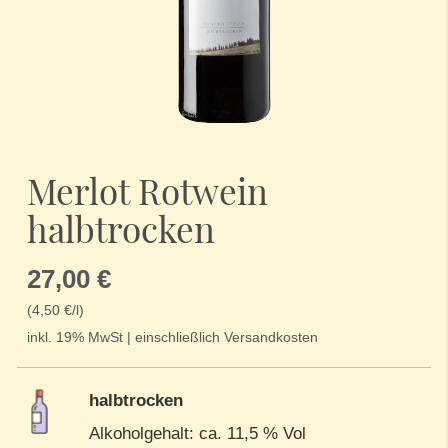
Zum
Anfang
Merlot Rotwein
der
Bildergalerie
halbtrocken
springen
27,00 €
(4,50 €/l)
inkl. 19% MwSt | einschließlich Versandkosten
halbtrocken
Alkoholgehalt: ca. 11,5 % Vol