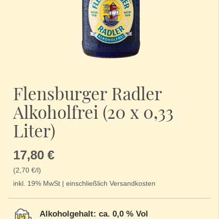
Zum
Anfang
Flensburger Radler
der
Bildergalerie
Alkoholfrei (20 x 0,33
springen
Liter)
17,80 €
(2,70 €/l)
inkl. 19% MwSt | einschließlich Versandkosten
Alkoholgehalt: ca. 0,0 % Vol