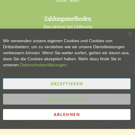
Unser Team
Zahlungsmethoden
Barzahlung bei Lieferung
Bequem per SEPA Lastschriftverfahren
Sc
Wir verwenden unsere eigenen Cookies und Cookies von
Banküberweisung
Drittanbietern, um zu verstehen wie wir unsere Dienstleistungen
verbessern können. Wenn Sie weiter surfen, gehen wir davon aus,
Sepa-Lastschrift-Formular
dass Sie die Cookies akzeptiert haben. Mehr dazu finde Sie in
unseren
Datenschutzerklärungen
.
AKZEPTIEREN
EINSTELLUNGEN
ABLEHNEN
Treenetaler Getränke GmbH & Co. KG