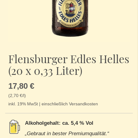
Zum
Anfang
Flensburger Edles Helles
der
Bildergalerie
(20 x 0,33 Liter)
springen
17,80 €
(2,70 €/l)
inkl. 19% MwSt | einschließlich Versandkosten
Alkoholgehalt: ca. 5,4 % Vol
„Gebraut in bester Premiumqualität.“